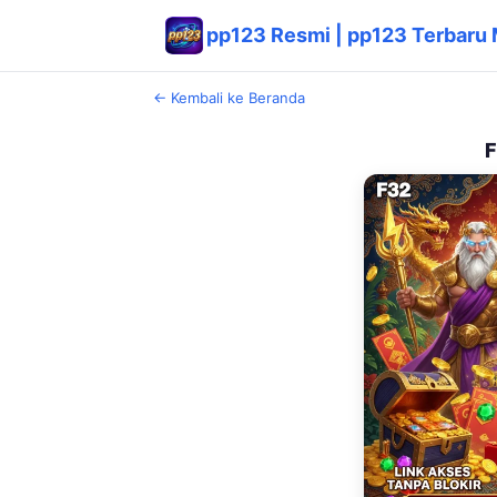
pp123 Resmi | pp123 Terbaru 
← Kembali ke Beranda
F