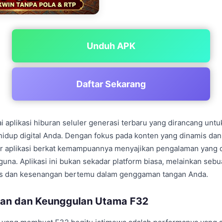
Unduh APK
Daftar Sekarang
i aplikasi hiburan seluler generasi terbaru yang dirancang un
idup digital Anda. Dengan fokus pada konten yang dinamis dan i
ar aplikasi berkat kemampuannya menyajikan pengalaman yang d
guna. Aplikasi ini bukan sekadar platform biasa, melainkan seb
tas dan kesenangan bertemu dalam genggaman tangan Anda.
lan dan Keunggulan Utama F32