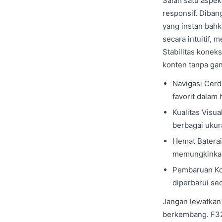
Salah satu aspe
responsif. Diban
yang instan bahk
secara intuitif
Stabilitas konek
konten tanpa gan
Navigasi Cer
favorit dalam 
Kualitas Visua
berbagai ukur
Hemat Baterai
memungkinkan
Pembaruan Kon
diperbarui sec
Jangan lewatkan 
berkembang. F32