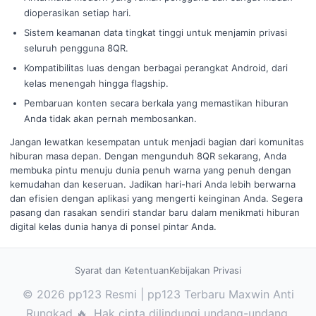
dioperasikan setiap hari.
Sistem keamanan data tingkat tinggi untuk menjamin privasi
seluruh pengguna 8QR.
Kompatibilitas luas dengan berbagai perangkat Android, dari
kelas menengah hingga flagship.
Pembaruan konten secara berkala yang memastikan hiburan
Anda tidak akan pernah membosankan.
Jangan lewatkan kesempatan untuk menjadi bagian dari komunitas
hiburan masa depan. Dengan mengunduh 8QR sekarang, Anda
membuka pintu menuju dunia penuh warna yang penuh dengan
kemudahan dan keseruan. Jadikan hari-hari Anda lebih berwarna
dan efisien dengan aplikasi yang mengerti keinginan Anda. Segera
pasang dan rasakan sendiri standar baru dalam menikmati hiburan
digital kelas dunia hanya di ponsel pintar Anda.
Syarat dan Ketentuan
Kebijakan Privasi
© 2026 pp123 Resmi | pp123 Terbaru Maxwin Anti
Rungkad 🔥. Hak cipta dilindungi undang-undang.