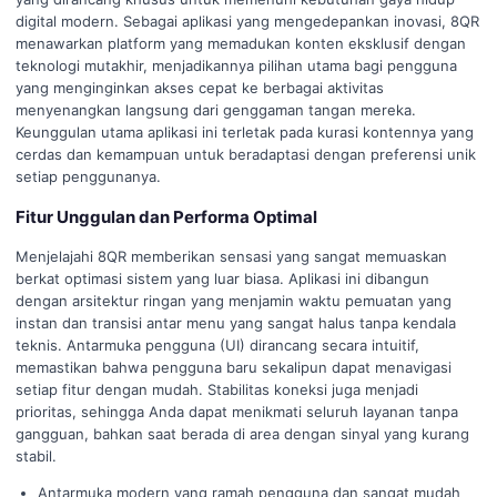
digital modern. Sebagai aplikasi yang mengedepankan inovasi, 8QR
menawarkan platform yang memadukan konten eksklusif dengan
teknologi mutakhir, menjadikannya pilihan utama bagi pengguna
yang menginginkan akses cepat ke berbagai aktivitas
menyenangkan langsung dari genggaman tangan mereka.
Keunggulan utama aplikasi ini terletak pada kurasi kontennya yang
cerdas dan kemampuan untuk beradaptasi dengan preferensi unik
setiap penggunanya.
Fitur Unggulan dan Performa Optimal
Menjelajahi 8QR memberikan sensasi yang sangat memuaskan
berkat optimasi sistem yang luar biasa. Aplikasi ini dibangun
dengan arsitektur ringan yang menjamin waktu pemuatan yang
instan dan transisi antar menu yang sangat halus tanpa kendala
teknis. Antarmuka pengguna (UI) dirancang secara intuitif,
memastikan bahwa pengguna baru sekalipun dapat menavigasi
setiap fitur dengan mudah. Stabilitas koneksi juga menjadi
prioritas, sehingga Anda dapat menikmati seluruh layanan tanpa
gangguan, bahkan saat berada di area dengan sinyal yang kurang
stabil.
Antarmuka modern yang ramah pengguna dan sangat mudah